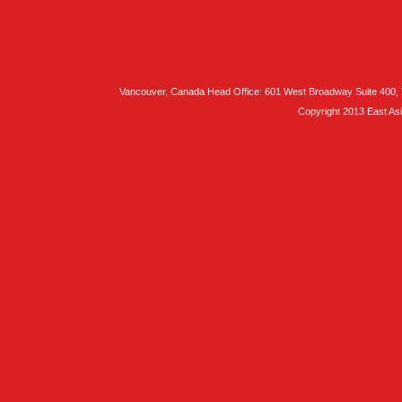
Migliori Sit
Vancouver, Canada Head Office: 601 West Broadway Suite 400,
Copyright 2013 East Asia