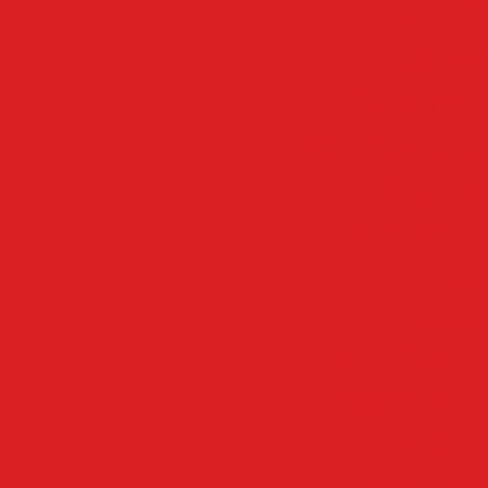
ライブ
出金
Casino E
Meilleur Ca
Miglio
Meilleur
Cas
Cas
Lista Casi
Casino En 
Site D
I Miglior